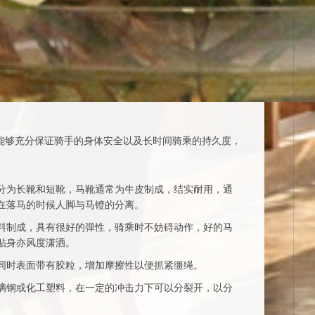
能够充分保证骑手的身体安全以及长时间骑乘的持久度，
分为长靴和短靴，马靴通常为牛皮制成，结实耐用，通
在落马的时候人脚与马镫的分离。
料制成，具有很好的弹性，骑乘时不妨碍动作，好的马
贴身亦风度潇洒。
同时表面带有胶粒，增加摩擦性以便抓紧缰绳。
璃钢或化工塑料，在一定的冲击力下可以分裂开，以分
。