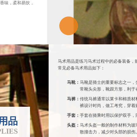
香味，柔和易饮，
马术用品是练习马术过程中的必备装备，
常见必备马术用品如下：
马靴：
马靴是骑士的重要标志之一，
常靴头尖形，靴跟方形，利于
马裤：
传统马裤通常以莱卡和棉质材
裤设计时尚，做工考究，穿着
手套：
手套在骑乘时用以保护双手，
用品
头盔：
马术头盔一般的制作材料为玻
LIES
散撞击力，减少对头部的损伤